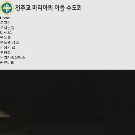
Home
로그인
오시는길
C.F.I.C.
수도원
수도원 성소
피정의 집
후원회
몬띠가족상담소
커뮤니티