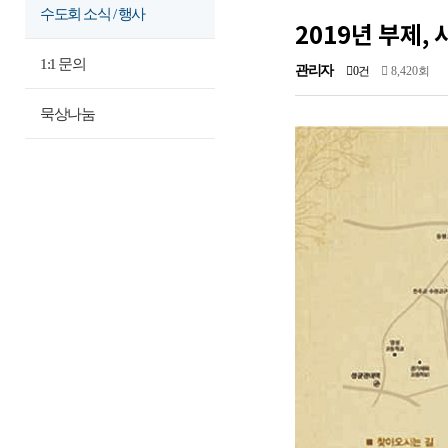
수도회 소식 / 행사
2019년 부제,
1:1 문의
관리자
0건
8,420회
묵상나눔