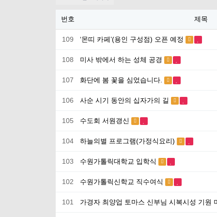
번호
제목
109
‘몬띠 카페’(용인 구성점) 오픈 예정
108
미사 밖에서 하는 성체 공경
107
화단에 봄 꽃을 심었습니다.
106
사순 시기 동안의 십자가의 길
105
수도회 서원갱신
104
하늘의별 프로그램(가정식요리)
103
수원가톨릭대학교 입학식
102
수원가톨릭신학교 직수여식
101
가경자 최양업 토마스 신부님 시복시성 기원