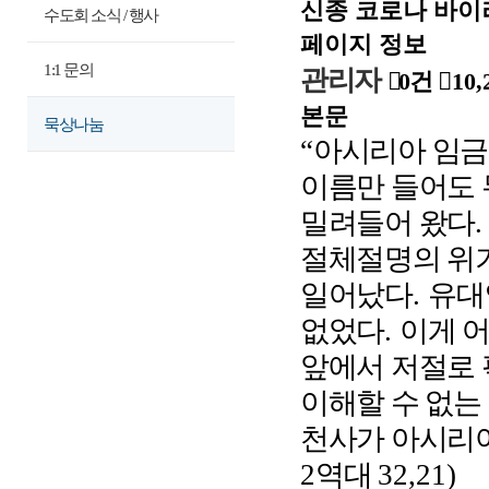
신종 코로나 바이
수도회 소식 / 행사
페이지 정보
1:1 문의
관리자
0건
10,
본문
묵상나눔
“
아시리아 임금
이름만 들어도 
밀려들어 왔다
절체절명의 위
일어났다
.
유대
없었다
.
이게 
앞에서 저절로 
이해할 수 없는
천사가 아시리
2
역대
32,21)