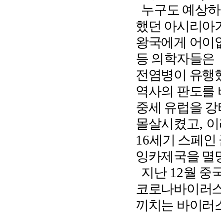
누구도 예상하
했던 아시리아가
왕국에게 어이
등 의학자들은
전염병이 유행
역사의 판도를 
중세 유럽을 
몰살시켰고
,
이
16
세기 스페인
잉카제국을 멸
지난
12
월 중
코로나바이러스
끼치는 바이러