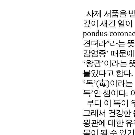
사제 서품을 받
깊이 새긴 일이
pondus coronae
견뎌라
”
라는 
감염증
’
때문에
‘
왕관
’
이라는 
붙었다고 한다
‘
독
’(
毒
)
이라는
독
’
인 셈이다
.
부디 이 독이 
그래서 건강한 
왕관에 대한 유
몸이 될 수 있