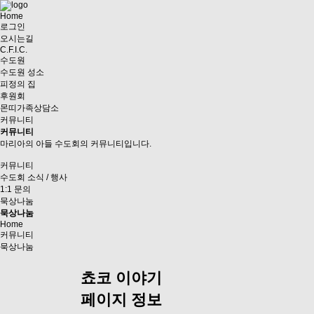
Home
로그인
오시는길
C.F.I.C.
수도원
수도원 성소
피정의 집
후원회
몬띠가족상담소
커뮤니티
커뮤니티
마리아의 아들 수도회의 커뮤니티입니다.
커뮤니티
수도회 소식 / 행사
1:1 문의
묵상나눔
묵상나눔
Home
커뮤니티
묵상나눔
쵸코 이야기
페이지 정보