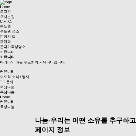
Home
로그인
오시는길
C.F.I.C.
수도원
수도원 성소
피정의 집
후원회
몬띠가족상담소
커뮤니티
커뮤니티
마리아의 아들 수도회의 커뮤니티입니다.
커뮤니티
수도회 소식 / 행사
1:1 문의
묵상나눔
묵상나눔
Home
커뮤니티
묵상나눔
나눔-우리는 어떤 소유를 추구하고
페이지 정보