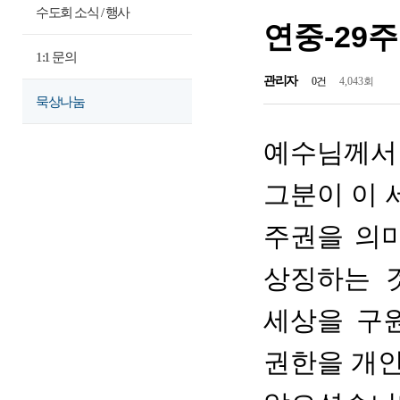
수도회 소식 / 행사
연중-29
1:1 문의
관리자
0건
4,043회
묵상나눔
예수님께서
그분이 이 
주권을 의미
상징하는 
세상을 구
권한을 개인