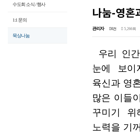
수도회 소식 / 행사
나눔-영혼
1:1 문의
관리자
0건
5,266회
묵상나눔
우
리 인
눈에 보이
육신과 영혼
많
은 이들
꾸미기 위
노력을 기