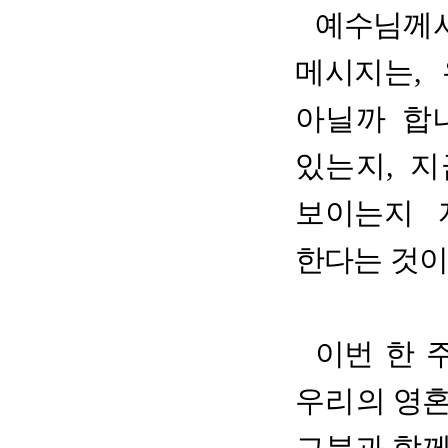
예
수님께
메시지는
,
아닐까 합
있는지
,
지
보이는지 
한다는 것
이
번 한 
우
리의
영
그분과 함께