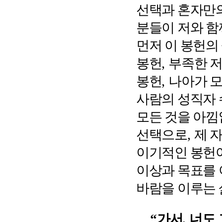
선택과 혼자만
분들이 저와 
먼저 이 봉헌의
봉헌
,
부족한 
봉헌
,
나아가 모
사람의 성직자 
모든 것을 아
선택으로
,
제 
이기적인 봉헌
이상과 목표를 
바람을 이루는
“
가서
,
너도 