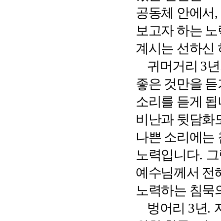
공동체 안에서
보고자 하는 
계시는 선하신
귀머거리
3
년
좋은 것만을 듣
소리를 듣게 
비난과 뒷담화
나쁜 소리에는
노력입니다
.
그
예수님께서 전해
노력하는 침묵
벙어리
3
년
.