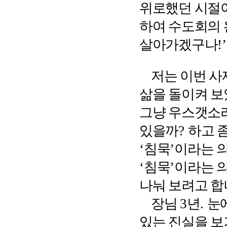
위로했던 시절
하여 수도회의 
살아가겠구나
!’
저는 이번 사
삶을 돌이켜 
그냥 우스갯소
있을까
?
하고 
‘
침묵
’
이라는 
‘
침묵
’
이라는 
나눠 보려고 
장님
3
년
.
눈
있는 진실을 보