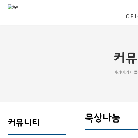
C.F.I.
커뮤
마리아의 아들
묵상나눔
커뮤니티