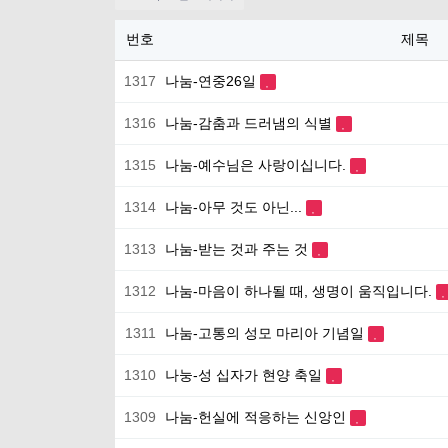
번호
제목
1317
나눔-연중26일
1316
나눔-감춤과 드러냄의 식별
1315
나눔-예수님은 사랑이십니다.
1314
나눔-아무 것도 아닌...
1313
나눔-받는 것과 주는 것
1312
나눔-마음이 하나될 때, 생명이 움직입니다.
1311
나눔-고통의 성모 마리아 기념일
1310
나눙-성 십자가 현양 축일
1309
나눔-헌실에 적응하는 신앙인