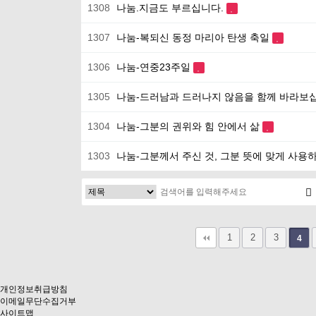
1308
나눔.지금도 부르십니다.
1307
나눔-복되신 동정 마리아 탄생 축일
1306
나눔-연중23주일
1305
나눔-드러남과 드러나지 않음을 함께 바라보
1304
나눔-그분의 권위와 힘 안에서 삶
1303
나눔-그분께서 주신 것, 그분 뜻에 맞게 사용
다음
맨끝
1
2
3
4
개인정보취급방침
이메일무단수집거부
사이트맵