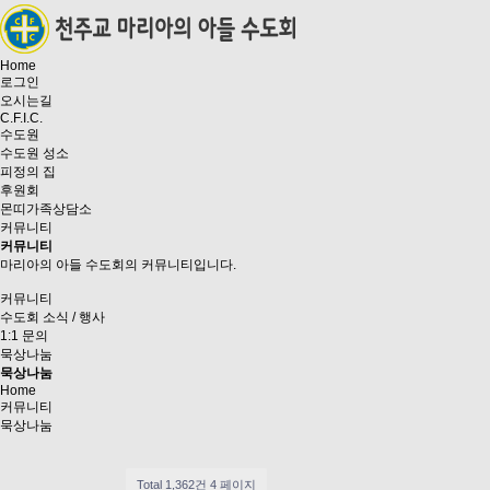
Home
로그인
오시는길
C.F.I.C.
수도원
수도원 성소
피정의 집
후원회
몬띠가족상담소
커뮤니티
커뮤니티
마리아의 아들 수도회의 커뮤니티입니다.
커뮤니티
수도회 소식 / 행사
1:1 문의
묵상나눔
묵상나눔
Home
커뮤니티
묵상나눔
Total 1,362건
4 페이지