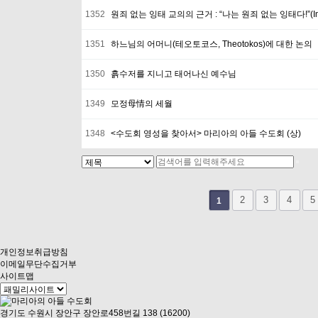
1352
원죄 없는 잉태 교의의 근거 : “나는 원죄 없는 잉태다!”(Immac
1351
하느님의 어머니(테오토코스, Theotokos)에 대한 논의
1350
흙수저를 지니고 태어나신 예수님
1349
모정母情의 세월
1348
<수도회 영성을 찾아서> 마리아의 아들 수도회 (상)
다음
맨끝
2
3
4
5
1
개인정보취급방침
이메일무단수집거부
사이트맵
경기도 수원시 장안구 장안로458번길 138 (16200)