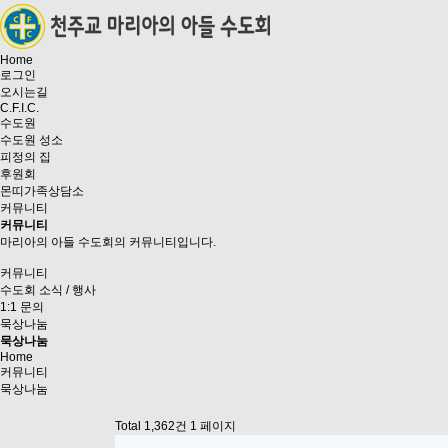
Home
로그인
오시는길
C.F.I.C.
수도원
수도원 성소
피정의 집
후원회
몬띠가족상담소
커뮤니티
커뮤니티
마리아의 아들 수도회의 커뮤니티입니다.
커뮤니티
수도회 소식 / 행사
1:1 문의
묵상나눔
묵상나눔
Home
커뮤니티
묵상나눔
Total 1,362건
1 페이지