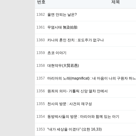
번호
제목
1362
울면 안되는 날은?
1361
무염시태 無染始胎
1360
카나의 혼인 잔치 : 포도주가 없구나
1359
쵸코 이야기
1358
대현약우(大賢若愚)
1357
마리아의 노래(magnificat) : 내 마음이 나의 구원자 
1356
원죄의 의미- 가톨릭 신앙 열차 안에서
1355
천사의 방문 : 사건의 재구성
1354
동방박사들의 방문 : 마리아와 함께 있는 아기
1353
“내가 세상을 이겼다” (요한 16,33)