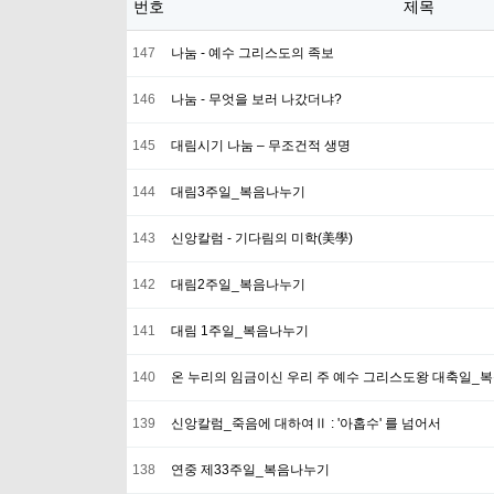
번호
제목
147
나눔 - 예수 그리스도의 족보
146
나눔 - 무엇을 보러 나갔더냐?
145
대림시기 나눔 – 무조건적 생명
144
대림3주일_복음나누기
143
신앙칼럼 - 기다림의 미학(美學)
142
대림2주일_복음나누기
141
대림 1주일_복음나누기
140
온 누리의 임금이신 우리 주 예수 그리스도왕 대축일_
139
신앙칼럼_죽음에 대하여Ⅱ : '아홉수' 를 넘어서
138
연중 제33주일_복음나누기