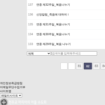
137
연중 제32주일_복음나누기
136
신앙칼럼_죽음에 대하여Ⅰ
135
연중 제31주일_복음나누기
134
연중 제30주일_복음나누기
133
연중 제29주일_복음 나누기
다음
맨끝
81
83
8
82
개인정보취급방침
이메일무단수집거부
사이트맵