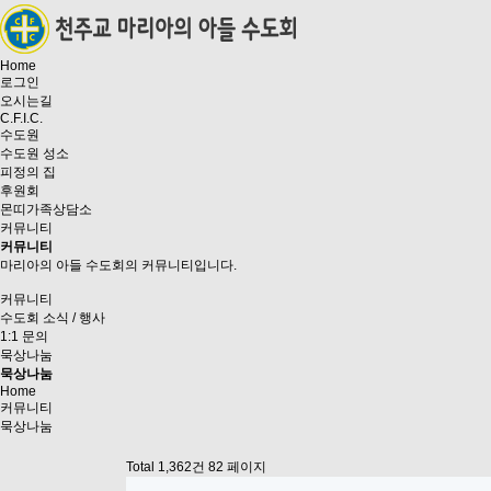
Home
로그인
오시는길
C.F.I.C.
수도원
수도원 성소
피정의 집
후원회
몬띠가족상담소
커뮤니티
커뮤니티
마리아의 아들 수도회의 커뮤니티입니다.
커뮤니티
수도회 소식 / 행사
1:1 문의
묵상나눔
묵상나눔
Home
커뮤니티
묵상나눔
Total 1,362건
82 페이지