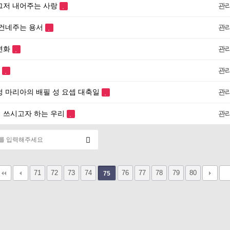
그저 내어주는 사랑
관
 건네주는 용서
관
변화
관
일
관
정 마리아의 배필 성 요셉 대축일
관
 쓰시고자 하는 우리
관
71
72
73
74
76
77
78
79
80
75