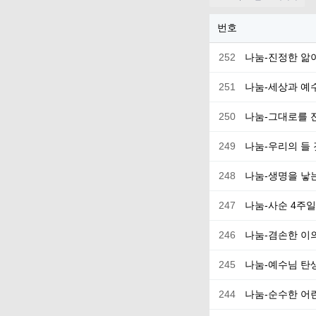
번호
252
나눔-진정한 앎
251
나눔-세상과 예
250
나눔-그대로를 
249
나눔-우리의 들 
248
나눔-생명을 낳
247
나눔-사순 4주
246
나눔-겸손한 이
245
나눔-예수님 탄
244
나눔-순수한 어린