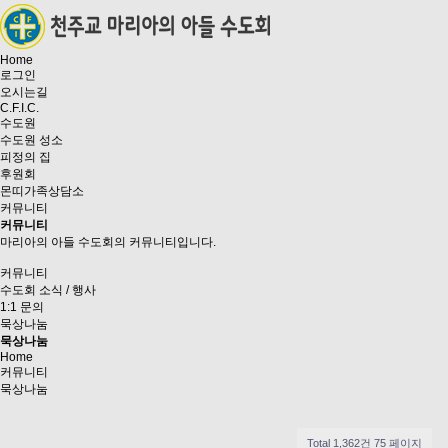
Home
로그인
오시는길
C.F.I.C.
수도원
수도원 성소
피정의 집
후원회
몬띠가족상담소
커뮤니티
커뮤니티
마리아의 아들 수도회의 커뮤니티입니다.
커뮤니티
수도회 소식 / 행사
1:1 문의
묵상나눔
묵상나눔
Home
커뮤니티
묵상나눔
Total 1,362건
75 페이지