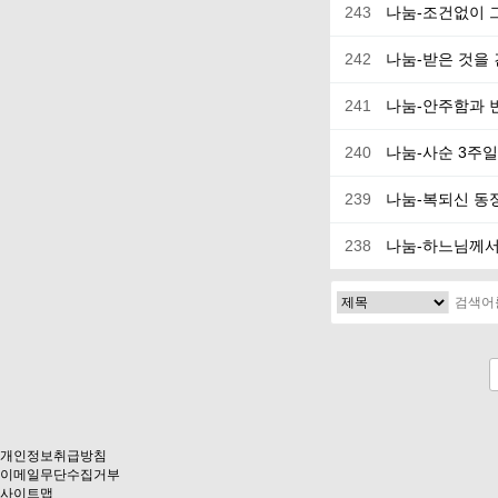
243
나눔-조건없이 
242
나눔-받은 것을
241
나눔-안주함과 
240
나눔-사순 3주
239
나눔-복되신 동
238
나눔-하느님께서
전
다음
맨끝
개인정보취급방침
이메일무단수집거부
사이트맵