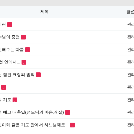
제목
글
이란
관
수님의 증언
관
전해주는 따름
관
것 안에서...
관
는 참된 표징의 법칙
관
일
관
의 기도
관
생 예고 대축일(성모님의 마음과 삶)
관
이와 같은 기도 안에서 하느님께로...
관