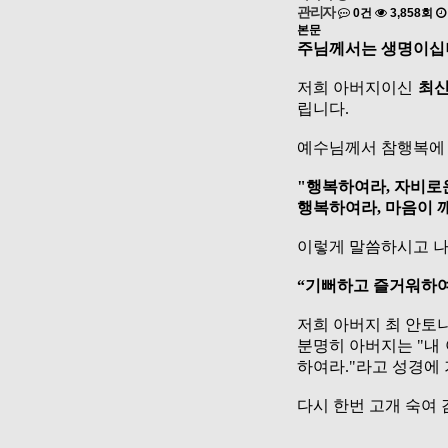
관리자
0건
3,858회
본문
주님께서는 생명이십니
저희 아버지이신
최신
립니다
.
예수님께서 참행복에
"
행복하여라
,
자비로
행복하여라
,
마음이 
이렇게 말씀하시고 나
“
기뻐하고 즐거워하
저희 아버지 최 안토
분명히 아버지는
"
내
하여라
."
라고 성경에 
다시 한번 고개 숙여