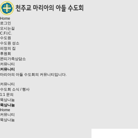
Home
로그인
오시는길
C.F.I.C.
수도원
수도원 성소
피정의 집
후원회
몬띠가족상담소
커뮤니티
커뮤니티
마리아의 아들 수도회의 커뮤니티입니다.
커뮤니티
수도회 소식 / 행사
1:1 문의
묵상나눔
묵상나눔
Home
커뮤니티
묵상나눔