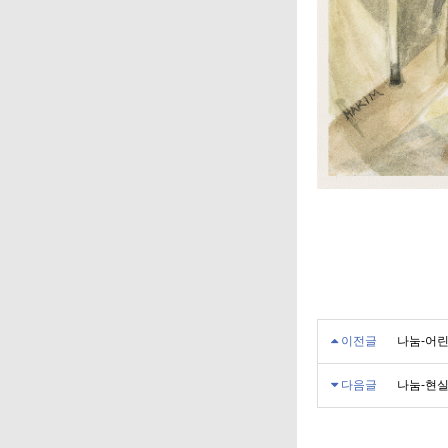
이전글
나눔-어린
다음글
나눔-현실