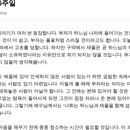
6주일
858회
이야기가 여러 번 등장합니다
.
부자가 하느님 나라에 들어가는 것
 것이 더 쉽고
,
부자는 풀꽃처럼 스러질 것이라고도 합니다
.
오늘
 속에서 고초를 당합니다
.
하지만 구약에서 재물은 곧 하느님의
 많이 소유하였다라는 이유만으로 죄가 되지는 않을 것입니다
.
부
있지 않을까 생각해봅니다
.
도 베품에 있어 인색하지 않은 사람이 있는가 하면 궁핍한 속에
하는 사람도 있기 마련입니다
.
이렇게 볼 때에 부자라는 의미는 
 채워놓은 사람이 아닐까 합니다
.
그 안에는 본래 있어야 할 것
모없는 탐욕이 들어서게 되면 그것이 점점 자라나 온 본래 있어야
채웁니다
.
그렇기에 예수님께서는
‘
너희는 하느님과 재물을 함께 섬
습니다
.
 마음을 채우기 전에 종종 청소하는 시간이 필요할 것입니다
.
이 