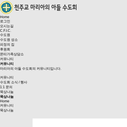
Home
로그인
오시는길
C.F.I.C.
수도원
수도원 성소
피정의 집
후원회
몬띠가족상담소
커뮤니티
커뮤니티
마리아의 아들 수도회의 커뮤니티입니다.
커뮤니티
수도회 소식 / 행사
1:1 문의
묵상나눔
묵상나눔
Home
커뮤니티
묵상나눔