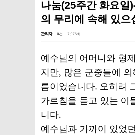
나눔(25주간 화요일
의 무리에 속해 있
관리자
0건
7,976회
예수님의 어머니와 형제
지만
,
많은 군중들에 의
름이었습니다
.
오히려 
가르침을 듣고 있는 이
니다
.
예수님과 가까이 있었던