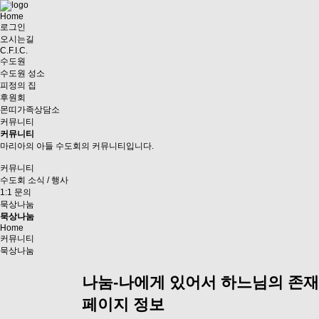
Home
로그인
오시는길
C.F.I.C.
수도원
수도원 성소
피정의 집
후원회
몬띠가족상담소
커뮤니티
커뮤니티
마리아의 아들 수도회의 커뮤니티입니다.
커뮤니티
수도회 소식 / 행사
1:1 문의
묵상나눔
묵상나눔
Home
커뮤니티
묵상나눔
나눔-나에게 있어서 하느님의 존재는
페이지 정보