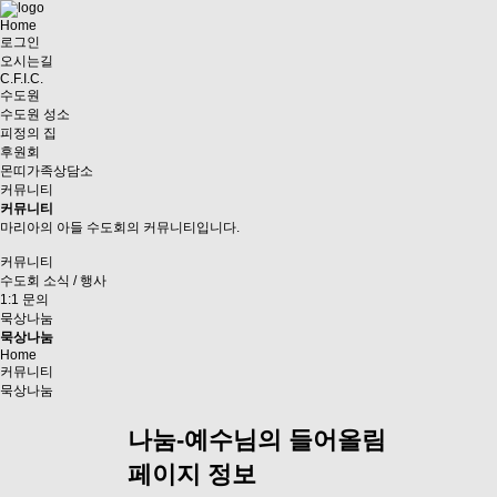
Home
로그인
오시는길
C.F.I.C.
수도원
수도원 성소
피정의 집
후원회
몬띠가족상담소
커뮤니티
커뮤니티
마리아의 아들 수도회의 커뮤니티입니다.
커뮤니티
수도회 소식 / 행사
1:1 문의
묵상나눔
묵상나눔
Home
커뮤니티
묵상나눔
나눔-예수님의 들어올림
페이지 정보