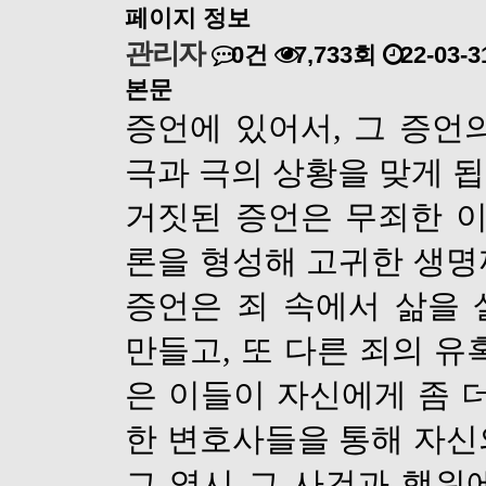
페이지 정보
관리자
0건
7,733회
22-03-3
본문
증언에 있어서
,
그 증언
극과 극의 상황을 맞게 
거짓된 증언은 무죄한 
론을 형성해 고귀한 생
증언은 죄 속에서 삶을
만들고
,
또 다른 죄의 유
은 이들이 자신에게 좀 
한 변호사들을 통해 자신
그 역시 그 사건과 행위