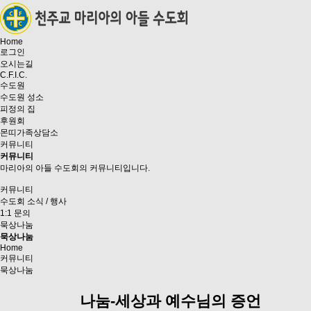
Home
로그인
오시는길
C.F.I.C.
수도원
수도원 성소
피정의 집
후원회
몬띠가족상담소
커뮤니티
커뮤니티
마리아의 아들 수도회의 커뮤니티입니다.
커뮤니티
수도회 소식 / 행사
1:1 문의
묵상나눔
묵상나눔
Home
커뮤니티
묵상나눔
나눔-세상과 예수님의 증언