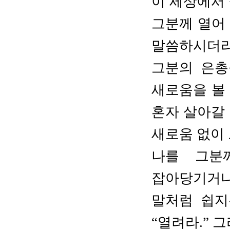
이 세상에서
그분께 열어
말씀하시더라
그분의 은총
새로움을 볼
혼자 살아갈
새로움 없이
나를 그분
잡아당기거나
말처럼 쉽지
“
열려라
.”
그