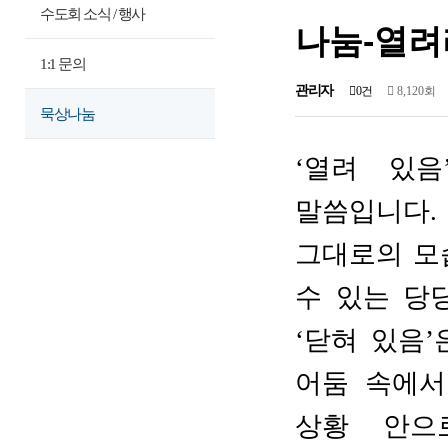
수도회 소식 / 행사
나눔-열려
1:1 문의
관리자
0건
8,120회
묵상나눔
‘
열려 있음
말씀입니다
.
그대로의 모
수 있는 당
‘
닫혀 있음
’
어둠 속에서
상황 안으