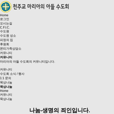
Home
로그인
오시는길
C.F.I.C.
수도원
수도원 성소
피정의 집
후원회
몬띠가족상담소
커뮤니티
커뮤니티
마리아의 아들 수도회의 커뮤니티입니다.
커뮤니티
수도회 소식 / 행사
1:1 문의
묵상나눔
묵상나눔
Home
커뮤니티
묵상나눔
나눔-생명의 죄인입니다.