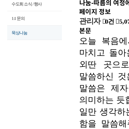
나눔-따름의 여정에
수도회 소식 / 행사
페이지 정보
1:1 문의
관리자
0건
5,0
본문
묵상나눔
오늘 복음에
마치고 돌아
외딴 곳으로
말씀하신 것
말씀은 제자
의미하는 듯
일만 생각하
함을 말씀해