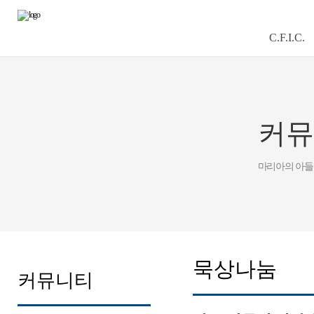
C.F.I.C.
커뮤
마리아의 아들
묵상나눔
커뮤니티