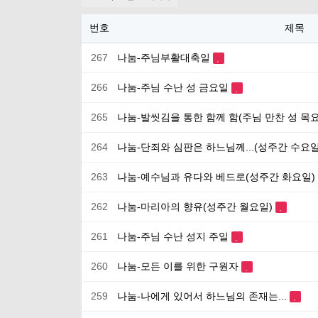
번호
제목
267
나눔-주님부활대축일
266
나눔-주님 수난 성 금요일
265
나눔-발씻김을 통한 함께 함(주님 만찬 성 목
264
나눔-단죄와 심판은 하느님께...(성주간 수요
263
나눔-예수님과 유다와 베드로(성주간 화요일)
262
나눔-마리아의 향유(성주간 월요일)
261
나눔-주님 수난 성지 주일
260
나눔-모든 이를 위한 구원자
259
나눔-나에게 있어서 하느님의 존재는...