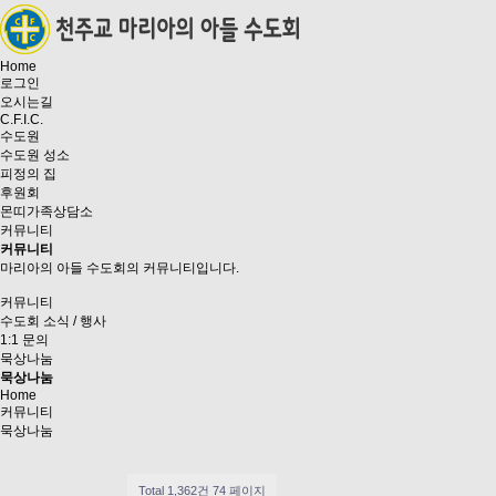
Home
로그인
오시는길
C.F.I.C.
수도원
수도원 성소
피정의 집
후원회
몬띠가족상담소
커뮤니티
커뮤니티
마리아의 아들 수도회의 커뮤니티입니다.
커뮤니티
수도회 소식 / 행사
1:1 문의
묵상나눔
묵상나눔
Home
커뮤니티
묵상나눔
Total 1,362건
74 페이지