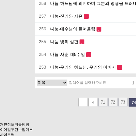
258
나눔-하느님께 의지하며 그분의 영광을 드러
257
나눔-진리와 자유
256
나눔-예수님의 들어올림
255
나눔-빛의 심판
254
나눔-사순 제5주일
253
나눔-우리의 하느님, 우리의 아버지
다음
맨끝
71
72
73
74
개인정보취급방침
이메일무단수집거부
사이트맵